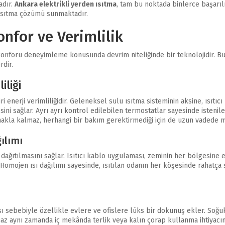
adır.
Ankara elektrikli yerden ısıtma
, tam bu noktada binlerce başarıl
r ısıtma çözümü sunmaktadır.
onfor ve Verimlilik
konforu deneyimleme konusunda devrim niteliğinde bir teknolojidir. Bu ye
dir.
iliği
 enerji verimliliğidir. Geleneksel sulu ısıtma sisteminin aksine, ısıtıc
sini sağlar. Ayrı ayrı kontrol edilebilen termostatlar sayesinde istenile
makla kalmaz, herhangi bir bakım gerektirmediği için de uzun vadede ma
ılımı
 dağıtılmasını sağlar. Isıtıcı kablo uygulaması, zeminin her bölgesine e
omojen ısı dağılımı sayesinde, ısıtılan odanın her köşesinde rahatça sı
sı sebebiyle özellikle evlere ve ofislere lüks bir dokunuş ekler. Soğu
maz aynı zamanda iç mekânda terlik veya kalın çorap kullanma ihtiyacın