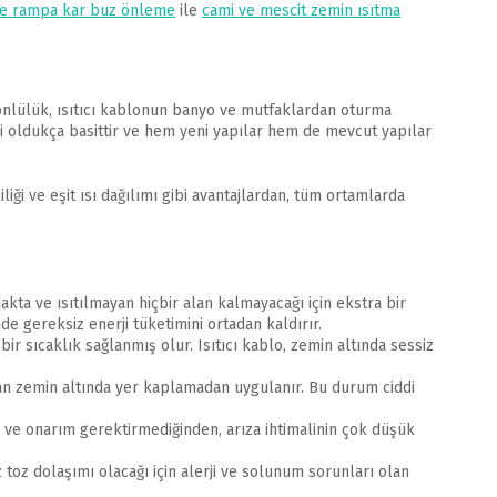
ve rampa kar buz önleme
ile
cami ve mescit zemin ısıtma
k yönlülük, ısıtıcı kablonun banyo ve mutfaklardan oturma
i oldukça basittir ve hem yeni yapılar hem de mevcut yapılar
liği ve eşit ısı dağılımı gibi avantajlardan, tüm ortamlarda
makta ve ısıtılmayan hiçbir alan kalmayacağı için ekstra bir
e gereksiz enerji tüketimini ortadan kaldırır.
bir sıcaklık sağlanmış olur. Isıtıcı kablo, zemin altında sessiz
dan zemin altında yer kaplamadan uygulanır. Bu durum ciddi
ım ve onarım gerektirmediğinden, arıza ihtimalinin çok düşük
z toz dolaşımı olacağı için alerji ve solunum sorunları olan