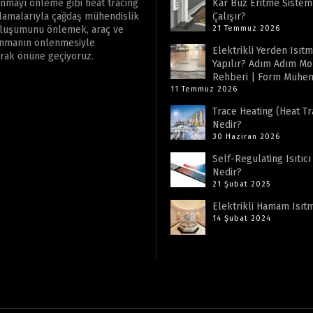
onmayı önleme gibi heat tracing
Kar Buz Eritme Sisteml
ulamalarıyla çağdaş mühendislik
Çalışır?
 oluşumunu önlemek, araç ve
21 Temmuz 2026
lanmanın önlenmesiyle
Elektrikli Yerden Isıt
arak önüne geçiyoruz.
Yapılır? Adım Adım Mo
Rehberi | Form Mühen
11 Temmuz 2026
Trace Heating (Heat Tr
Nedir?
30 Haziran 2026
Self-Regulating Isıtıc
Nedir?
21 Şubat 2025
Elektrikli Hamam Isıt
14 Şubat 2024