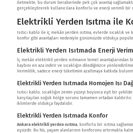
iletmekte, bu durum beraberinde pek çok avantaj sağlamakt
gerçekleştirerek kullanıcılara konforlu ve enerji verimli bi
Elektrikli Yerden Isıtma ile K
Isıtıcı kablo ile iç mekân yerden ısıtma, evlerde sıcaklık ve 
konfor gibi avantajları nedeniyle günümüzde oldukça popüler
Elektrikli Yerden Isıtmada Enerji Veriml
İç mekân elektrikli yerden ısıtmanın temel avantajlarından biri
kaybını en aza indirir ve sıcaklığın dilediğinizce yönlendirilme
Verimlilik, sadece enerji tüketimini azaltmaya katkıda bulun
Elektrikli Yerden Isıtmada Homojen Isı Dağ
Isıtıcı kablo, sıcaklığın zemin yüzeyi boyunca eşit bir şekilde
karşılaşılan soğuk bölge sorunu tamamen ortadan kaldırılır. H
iklimlerde oldukça faydalıdır.
Elektrikli Yerden Isıtmada Konfor
Ankara elektrikli yerden ısıtma
, konforlu bir ısıtma sağlama
eşsizdir. Bu his, yaşam alanlarının konforunu artırmakla kal