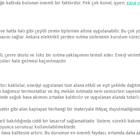
iğe katkıda bulunan önemli bir faktördür. Pek çok konut, işyeri,
garaj 
ve hatta halı gibi çeşitli zemin tiplerinin altına uygulanabilir. Bu ço
sını sağlar. Ankara elektrikli yerden ısıtma sisteminin kurulum sürec
i, çevre dostu ve lüks bir ısıtma yaklaşımını temsil eder. Enerji verimli
üler hale gelmesi kaçınılmazdır.
sıtıcı kablolar, enerjiyi uygulanan tüm alana etkili ve eşit şekilde dağıt
en bağımsız termostatlar ve dış mekân ısıtmada nem sensörleri sayesind
sinde soğuk hava akımını ortadan kaldırılır ve uygulanan alanda tutarlı 
yatör gibi alan kaplayan herhangi bir materyale ihtiyaç duyulmadığın
adeli bakıldığında ciddi bir tasarruf sağlamaktadır. Sistem, sürekli bak
 boyunca sorunsuz kullanılabilmektedir.
n hava kalitesini artırır. Bu durumun en önemli faydası, ortamda daha a