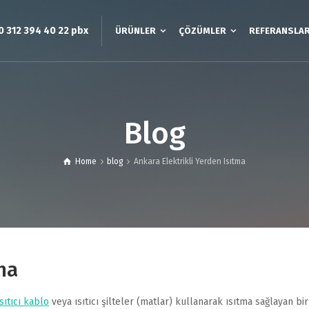
0 312 394 40 22 pbx
ÜRÜNLER
ÇÖZÜMLER
REFERANSLA
Kendinden Regüleli Isıtıcı Kablolar
İç Ortam Zemin Isı
Blog
Seri Dirençli Isıtıcı Kablolar
Dış Ortam Zemin Is
Sabit Güç Isıtıcı Kablolar
Home
blog
Ankara Elektrikli Yerden Isıtma
Intertec Enstruman Koruma Kutuları
Kar Buz Eritme Kabl
Dolap ve Kabinler
ma
Gölgelik ve Siperlikler
ısıtıcı kablo
veya ısıtıcı şilteler (matlar) kullanarak ısıtma sağlayan bir 