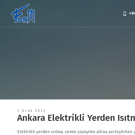
+9
3 Ocak 2024
Ankara Elektrikli Yerden Isıt
Elektrikli yerden ısıtma, zemin yüzeyinin altına yerleştirilen