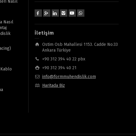
eri Nasıl
ma Nasıl
ntaj
İletişim
dislik
Ostim Osb Mahallesi 1153. Cadde No:33
acing)
Ankara Türkiye
+90 312 394 40 22 pbx
+90 312 394 40 21
ı Kablo
info@formmuhendislik.com
Haritada Biz
ma