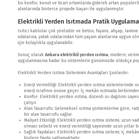
bu konfor, konut ve ticari ortamlarda giderek artan popülerl
alanlarında binlerce projede başarı ile uygulanmıştır.
Elektrikli Yerden Isıtmada Pratik Uygulama
Isıtıcı kablolar çok yönlüdür ve beton, fayans, ahşap, lamine 
odalarına, yatak odalarından tüm yaşam alanlarına uygun olma
için kolaylıkla uygulanabilir.
Sonuç olarak
Ankara elektrikli yerden ısıtma
, modern, veriml
uygulanmasına kadar bu sistemlerin günümüzde oldukça pop
Elektrikli Yerden Isıtma Sisteminin Avantajları Şunlardır:
Enerji Verimliliği: Elektrikli yerden ısıtma sistemlerinde ı
enerji israfının önüne geçer. İç mekân ısıtmada birbirind
Konfor: Elektrikli yerden ısıtma, düzenli ısı dağılımı saye
çalışır.
Alan Tasarrufu: Geleneksel ısıtma yöntemlerine göre, rad
bir alan tasarrufu sağlar.
Maliyet Etkinliği: Elektrikli yerden ısıtma sistemi, uzun v
olması sebebi ve enerji verimliliği sayesinde uzun yıllar
Sağlık Faydaları: Elektrikli yerden ısıtma sistemi, iç mekâ
kişilere fayda sağlamaktadır.