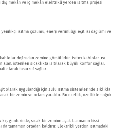
ı dış mekân ve iç mekân elektrikli yerden ısıtma projesi
nilikçi ısıtma çözümü, enerji verimliliği, eşit ısı dağılımı ve
ı kablolar doğrudan zemine gömülüdür. Isıtıcı kablolar, ısı
n alan, istenilen sıcaklıkta ısıtılarak büyük konfor sağlar.
li olarak tasarruf sağlar.
şit olarak uygulandığı için sulu ısıtma sistemlerinde sıklıkla
cak bir zemin ve ortam yaratılır. Bu özellik, özellikle soğuk
k kış günlerinde, sıcak bir zemine ayak basmanın hissi
ı da tamamen ortadan kaldırır. Elektrikli yerden ısıtmadaki