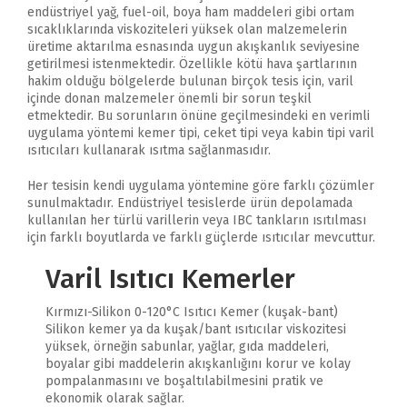
endüstriyel yağ, fuel-oil, boya ham maddeleri gibi ortam
sıcaklıklarında viskoziteleri yüksek olan malzemelerin
üretime aktarılma esnasında uygun akışkanlık seviyesine
getirilmesi istenmektedir. Özellikle kötü hava şartlarının
hakim olduğu bölgelerde bulunan birçok tesis için, varil
içinde donan malzemeler önemli bir sorun teşkil
etmektedir. Bu sorunların önüne geçilmesindeki en verimli
uygulama yöntemi kemer tipi, ceket tipi veya kabin tipi varil
ısıtıcıları kullanarak ısıtma sağlanmasıdır.
Her tesisin kendi uygulama yöntemine göre farklı çözümler
sunulmaktadır. Endüstriyel tesislerde ürün depolamada
kullanılan her türlü varillerin veya IBC tankların ısıtılması
için farklı boyutlarda ve farklı güçlerde ısıtıcılar mevcuttur.
Varil Isıtıcı Kemerler
Kırmızı-Silikon 0-120°C Isıtıcı Kemer (kuşak-bant)
Silikon kemer ya da kuşak/bant ısıtıcılar viskozitesi
yüksek, örneğin sabunlar, yağlar, gıda maddeleri,
boyalar gibi maddelerin akışkanlığını korur ve kolay
pompalanmasını ve boşaltılabilmesini pratik ve
ekonomik olarak sağlar.