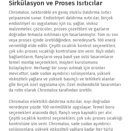
Sirkülasyon ve Proses Isıtıcılar
Chromalox, sektördeki en geniş stoklu Daldırma Isıtıcı
yelpazesini sunar. Endüstriyel daldırma ısıtıcılar, birçok
endüstriyel ısı uygulaması için su, yağlar, viskoz
malzemeler, çözücüler, proses çözeltileri ve gazların
doğrudan temasla ısıtılması için tasarlanmıştır. Tüm ısı sıvı
veya proses içinde üretildiğinden, neredeyse% 100 enerji
verimliliği elde edilir. Çeşitli sıcaklık kontrol seçenekleri,
çok sıkı proses sıcaklığı kontrolüne izin verir. Dişli vidalı
bağlantıların, flanşların veya basit yan üstü tasarımların
temel montaj seçenekleri, müşteri kurulumunu
kolaylaştırır. Herhangi bir sıvıyı ısıtmak için ürünler
mevcuttur; sade sudan aşındırıcı solüsyonlara, yüksek
viskoziteli yağlara ve yüksek basınçlı ve tehlikeli alanlar
gibi birçok özel uygulama için. Özel mühendislik tasarımları
da rutin olarak Chromalox tarafından üretilir.
Chromalox elektrikli daldırma ısıtıcılar, ısıyı doğrudan
neredeyse yüzde 100 verimlilikle uygulayar. Temel boru
seçenekleri arasında dişli, flanşlı veya kaynaklı yer alır.
Çeşitli sıcaklık kontrol seçenekleri, çok sıkı proses sıcaklığı
kontrolüne izin verir. Chromalox, sade sudan aşındırıcı
solüsyonlara, yüksek viskoziteli yağlara kadar her türlü