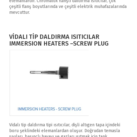
elemanlardır. Chromalox flanşlı daldırma ısıtıcılar, çok
çeşitli flanş boyutlarında ve çeşitli elektrik muhafazalarında
mevcuttur.
VİDALI TİP DALDIRMA ISITICILAR
IMMERSION HEATERS –SCREW PLUG
Vidalı tip daldırma tipi ısıtıcılar, dişli altıgen tapa içindeki
boru şeklindeki elemanlardan oluşur. Doğrudan temasla
sıvıları, basınçlı havayı ve gazları ısıtmak için tank