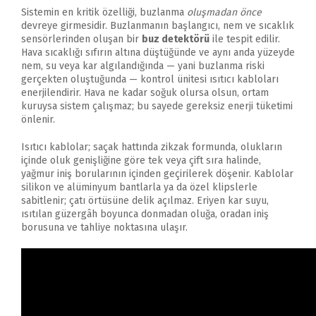
Sistemin en kritik özelliği, buzlanma
oluşmadan önce
devreye girmesidir. Buzlanmanın başlangıcı, nem ve sıcaklık
sensörlerinden oluşan bir
buz detektörü
ile tespit edilir.
Hava sıcaklığı sıfırın altına düştüğünde ve aynı anda yüzeyde
nem, su veya kar algılandığında — yani buzlanma riski
gerçekten oluştuğunda — kontrol ünitesi ısıtıcı kabloları
enerjilendirir. Hava ne kadar soğuk olursa olsun, ortam
kuruysa sistem çalışmaz; bu sayede gereksiz enerji tüketimi
önlenir.
Isıtıcı kablolar; saçak hattında zikzak formunda, olukların
içinde oluk genişliğine göre tek veya çift sıra halinde,
yağmur iniş borularının içinden geçirilerek döşenir. Kablolar
silikon ve alüminyum bantlarla ya da özel klipslerle
sabitlenir; çatı örtüsüne delik açılmaz. Eriyen kar suyu,
ısıtılan güzergâh boyunca donmadan oluğa, oradan iniş
borusuna ve tahliye noktasına ulaşır.