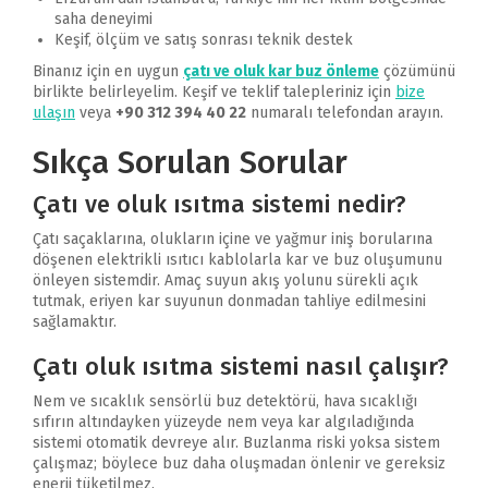
saha deneyimi
Keşif, ölçüm ve satış sonrası teknik destek
Binanız için en uygun
çatı ve oluk kar buz önleme
çözümünü
birlikte belirleyelim. Keşif ve teklif talepleriniz için
bize
ulaşın
veya
+90 312 394 40 22
numaralı telefondan arayın.
Sıkça Sorulan Sorular
Çatı ve oluk ısıtma sistemi nedir?
Çatı saçaklarına, olukların içine ve yağmur iniş borularına
döşenen elektrikli ısıtıcı kablolarla kar ve buz oluşumunu
önleyen sistemdir. Amaç suyun akış yolunu sürekli açık
tutmak, eriyen kar suyunun donmadan tahliye edilmesini
sağlamaktır.
Çatı oluk ısıtma sistemi nasıl çalışır?
Nem ve sıcaklık sensörlü buz detektörü, hava sıcaklığı
sıfırın altındayken yüzeyde nem veya kar algıladığında
sistemi otomatik devreye alır. Buzlanma riski yoksa sistem
çalışmaz; böylece buz daha oluşmadan önlenir ve gereksiz
enerji tüketilmez.