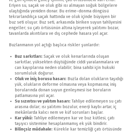
Eriyen su, saçak ve oluk gibi ısı almayan soğuk bölgelere
ulaştığında yeniden donar. Bu erime–donma döngüsü
tekrarlandıkça saçak hattında ve oluk içinde büyüyen bir
buz seti oluşur. Buz seti, arkasında biriken suyun tahliyesini
engeller; su çatı örtüsünün altına işleyerek yalıtımı bozar,
tavanlarda akıntılara ve dış cephede hasara yol açar.
Buzlanmanın yol açtığı başlıca riskler şunlardır:
Buz sarkıtları:
Saçak ve oluk kenarlarında oluşan
sarkıtlar, yüksekten düştüğünde ciddi yaralanmalara ve
can kayıplarına neden olabilir; bina sahibi için hukuki
sorumluluk doğurur.
Oluk ve iniş borusu hasarı:
Buzla dolan olukların taşıdığı
yük, olukların deforme olmasına veya kopmasına; iniş
borularında donan suyun genleşmesi ise boruların
patlamasına yol açar.
Su sızıntısı ve yalıtım hasarı:
Tahliye edilemeyen su çatı
arasına dolar; ısı yalıtımı bozulur, enerji kaybı artar, iç
mekânlarda kalıcı nem ve küf sorunları başlar.
Kar yükü:
Tahliye edilemeyen kar ve buz kütlesi, çatı
taşıyıcı sistemine hesaplanmamış ek yük bindirir.
Bilinçsiz müdahale:
Kürekle kar temizliği çatı örtüsünde