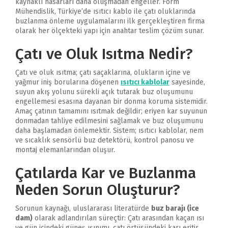
kaynaklı hasarları daha oluşmadan engeller. Form
Mühendislik, Türkiye’de ısıtıcı kablo ile çatı oluklarında
buzlanma önleme uygulamalarını ilk gerçekleştiren firma
olarak her ölçekteki yapı için anahtar teslim çözüm sunar.
Çatı ve Oluk Isıtma Nedir?
Çatı ve oluk ısıtma; çatı saçaklarına, olukların içine ve
yağmur iniş borularına döşenen
ısıtıcı kablolar
sayesinde,
suyun akış yolunu sürekli açık tutarak buz oluşumunu
engellemesi esasına dayanan bir donma koruma sistemidir.
Amaç çatının tamamını ısıtmak değildir; eriyen kar suyunun
donmadan tahliye edilmesini sağlamak ve buz oluşumunu
daha başlamadan önlemektir. Sistem; ısıtıcı kablolar, nem
ve sıcaklık sensörlü buz detektörü, kontrol panosu ve
montaj elemanlarından oluşur.
Çatılarda Kar ve Buzlanma
Neden Sorun Oluşturur?
Sorunun kaynağı, uluslararası literatürde
buz barajı (ice
dam)
olarak adlandırılan süreçtir: Çatı arasından kaçan ısı
ve gün içindeki güneş ışınımı, çatı örtüsündeki karı eritir.