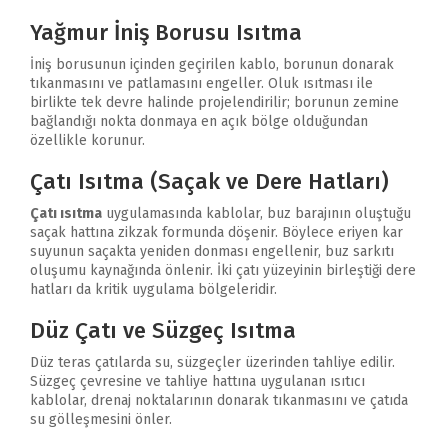
Yağmur İniş Borusu Isıtma
İniş borusunun içinden geçirilen kablo, borunun donarak
tıkanmasını ve patlamasını engeller. Oluk ısıtması ile
birlikte tek devre halinde projelendirilir; borunun zemine
bağlandığı nokta donmaya en açık bölge olduğundan
özellikle korunur.
Çatı Isıtma (Saçak ve Dere Hatları)
Çatı ısıtma
uygulamasında kablolar, buz barajının oluştuğu
saçak hattına zikzak formunda döşenir. Böylece eriyen kar
suyunun saçakta yeniden donması engellenir, buz sarkıtı
oluşumu kaynağında önlenir. İki çatı yüzeyinin birleştiği dere
hatları da kritik uygulama bölgeleridir.
Düz Çatı ve Süzgeç Isıtma
Düz teras çatılarda su, süzgeçler üzerinden tahliye edilir.
Süzgeç çevresine ve tahliye hattına uygulanan ısıtıcı
kablolar, drenaj noktalarının donarak tıkanmasını ve çatıda
su gölleşmesini önler.