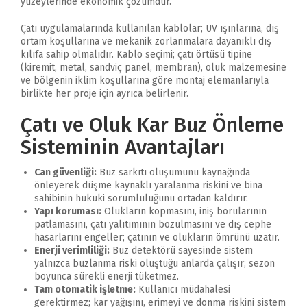
yüzeylerinde ekonomik çözümdür.
Çatı uygulamalarında kullanılan kablolar; UV ışınlarına, dış
ortam koşullarına ve mekanik zorlanmalara dayanıklı dış
kılıfa sahip olmalıdır. Kablo seçimi; çatı örtüsü tipine
(kiremit, metal, sandviç panel, membran), oluk malzemesine
ve bölgenin iklim koşullarına göre montaj elemanlarıyla
birlikte her proje için ayrıca belirlenir.
Çatı ve Oluk Kar Buz Önleme
Sisteminin Avantajları
Can güvenliği:
Buz sarkıtı oluşumunu kaynağında
önleyerek düşme kaynaklı yaralanma riskini ve bina
sahibinin hukuki sorumluluğunu ortadan kaldırır.
Yapı koruması:
Olukların kopmasını, iniş borularının
patlamasını, çatı yalıtımının bozulmasını ve dış cephe
hasarlarını engeller; çatının ve olukların ömrünü uzatır.
Enerji verimliliği:
Buz detektörü sayesinde sistem
yalnızca buzlanma riski oluştuğu anlarda çalışır; sezon
boyunca sürekli enerji tüketmez.
Tam otomatik işletme:
Kullanıcı müdahalesi
gerektirmez; kar yağışını, erimeyi ve donma riskini sistem