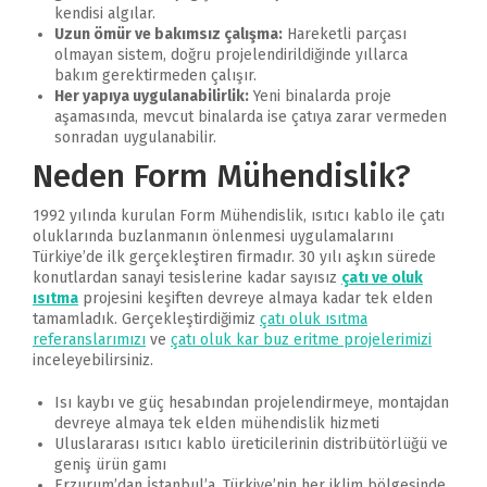
kendisi algılar.
Uzun ömür ve bakımsız çalışma:
Hareketli parçası
olmayan sistem, doğru projelendirildiğinde yıllarca
bakım gerektirmeden çalışır.
Her yapıya uygulanabilirlik:
Yeni binalarda proje
aşamasında, mevcut binalarda ise çatıya zarar vermeden
sonradan uygulanabilir.
Neden Form Mühendislik?
1992 yılında kurulan Form Mühendislik, ısıtıcı kablo ile çatı
oluklarında buzlanmanın önlenmesi uygulamalarını
Türkiye’de ilk gerçekleştiren firmadır. 30 yılı aşkın sürede
konutlardan sanayi tesislerine kadar sayısız
çatı ve oluk
ısıtma
projesini keşiften devreye almaya kadar tek elden
tamamladık. Gerçekleştirdiğimiz
çatı oluk ısıtma
referanslarımızı
ve
çatı oluk kar buz eritme projelerimizi
inceleyebilirsiniz.
Isı kaybı ve güç hesabından projelendirmeye, montajdan
devreye almaya tek elden mühendislik hizmeti
Uluslararası ısıtıcı kablo üreticilerinin distribütörlüğü ve
geniş ürün gamı
Erzurum’dan İstanbul’a, Türkiye’nin her iklim bölgesinde