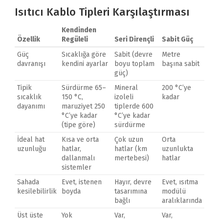
Isıtıcı Kablo Tipleri Karşılaştırması
Kendinden
Özellik
Regüleli
Seri Dirençli
Sabit Güç
Güç
Sıcaklığa göre
Sabit (devre
Metre
davranışı
kendini ayarlar
boyu toplam
başına sabit
güç)
Tipik
Sürdürme 65–
Mineral
200 °C’ye
sıcaklık
150 °C,
izoleli
kadar
dayanımı
maruziyet 250
tiplerde 600
°C’ye kadar
°C’ye kadar
(tipe göre)
sürdürme
İdeal hat
Kısa ve orta
Çok uzun
Orta
uzunluğu
hatlar,
hatlar (km
uzunlukta
dallanmalı
mertebesi)
hatlar
sistemler
Sahada
Evet, istenen
Hayır, devre
Evet, ısıtma
kesilebilirlik
boyda
tasarımına
modülü
bağlı
aralıklarında
Üst üste
Yok
Var,
Var,