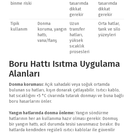
binme riski
tasarımda
tasarımda
dikkat
dikkat
gerekir
gerekir
Tipik
Donma
Uzun
Orta hatlar,
kullanım
koruma, yangın
transfer
tank ve silo
hattı,
hatları,
yüzeyleri
vana/flanş
yüksek
sıcaklık
prosesleri
Boru Hattı Isıtma Uygulama
Alanları
Donma koruması:
Açık sahadaki veya soğuk ortamda
bulunan su hatları, kışın donarak çatlayabilir. Isıtıcı kablo,
hat sıcaklığını +5 °C civarında tutarak donmayı ve buna bağlı
boru hasarlarını önler.
Yangın hatlarında donma önleme:
Yangın söndürme
hatlarının her an kullanıma hazır olması gerekir. Donmuş
bir yangın hattı, acil durumda tesisi savunmasız bırakır. Bu
hatlarda kendinden regüleli ısıtıcı kablolar ile güvenilir