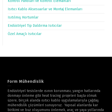
Kontrol Panoları ve Kontrol Elemanları
Isıtıcı Kablo Aksesuarlar ve Montaj Elemanları
Isıtılmış Hortumlar
Endüstriyel Tip Daldırma Isıtıcılar
Özel Amaçlı Isıtıcılar
Form Mühendislik
Endüstriyel tesislerde ısının korunması, yangın hatlarında
donmayı önleme gibi heat tracing projeleri başta olmak
üzere, birçok alanda ısıtıcı kablo uygulamalarıyla çağdaş
mühendislik çözümleri sunuyoruz. Yapısal alanlarda kar
birikimi ve buz oluşumunu önlemek, araç ve yaya yollarında