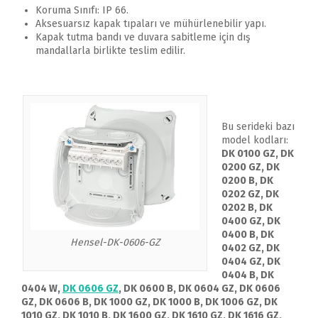
Koruma Sınıfı: IP 66.
Aksesuarsız kapak tıpaları ve mühürlenebilir yapı.
Kapak tutma bandı ve duvara sabitleme için dış
mandallarla birlikte teslim edilir.
Bu serideki bazı
model kodları:
DK 0100 GZ, DK
0200 GZ, DK
0200 B, DK
0202 GZ, DK
0202 B, DK
0400 GZ, DK
0400 B, DK
Hensel-DK-0606-GZ
0402 GZ, DK
0404 GZ, DK
0404 B, DK
0404 W,
DK 0606 GZ
, DK 0600 B, DK 0604 GZ, DK 0606
GZ, DK 0606 B, DK 1000 GZ, DK 1000 B, DK 1006 GZ, DK
1010 GZ, DK 1010 B, DK 1600 GZ, DK 1610 GZ, DK 1616 GZ,