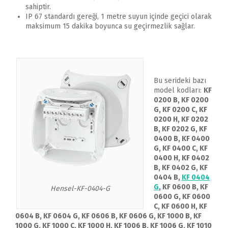
sahiptir.
IP 67 standardı gereği, 1 metre suyun içinde geçici olarak
maksimum 15 dakika boyunca su geçirmezlik sağlar.
Bu serideki bazı
model kodları:
KF
0200 B, KF 0200
G, KF 0200 C, KF
0200 H, KF 0202
B, KF 0202 G, KF
0400 B, KF 0400
G, KF 0400 C, KF
0400 H, KF 0402
B, KF 0402 G, KF
0404 B,
KF 0404
G
, KF 0600 B, KF
Hensel-KF-0404-G
0600 G, KF 0600
C, KF 0600 H, KF
0604 B, KF 0604 G, KF 0606 B, KF 0606 G, KF 1000 B, KF
1000 G, KF 1000 C, KF 1000 H, KF 1006 B, KF 1006 G, KF 1010