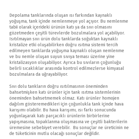
Depolama tanklarında oluşan ısı farkından kaynaklı
yoğuşma, tank içinde nemlenmeye yol açıyor. Bu nemlenme
tabii olarak içerideki ürünün katı ya da sıvı olmasını
gözetmeden çeşitli türevlerde bozulmalara yol açabiliyor.
Isıtılmayan sıvı ürün dolu tanklarda soğuktan kaynaklı
kristalize etki oluşabilirken doğru ısıtma sistemi tercih
edilmeyen tanklarda yoğuşma kaynaklı oluşan nemlenme
ve bu nemle oluşan suyun sıvıya teması üzerine yine
kristalizasyon oluşabiliyor. Ayrıca bu sıvıların çoğunluğu
belirli sıcaklıklar arasında kontrol edilmezlerse kimyasal
bozulmalara da uğrayabiliyor.
Sıvı dolu tankların doğru ısıtılmasının öneminden
bahsetmişken katı ürünler için tank ısıtma sistemlerinin
öneminden bahsetmemek olmaz. Katı ürünler homojen
dağılım gösteremedikleri için çoğunlukla tank içinde hava
karışımı olabilir. Bu hava karışımı, ısı farkı sonucunda
yoğunlaşarak katı parçacıklı ürünlerin birbirlerine
yapışmasına, topaklanma oluşmasına ve çeşitli bakterilerin
üremesine sebebiyet verebilir. Bu sonuçlar ne üreticinin ne
de tüketicinin mutlu olacağı sonuçlar değildir.