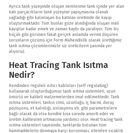
Ayrıca tank yüzeyinde oluşan nemlenme tank içinde yer alan
katı parçacıkların tank yüzeyine yapışmasına olanak
sağladığı gibi kalınlaşan bu katman üretimde de kayıp
oluşturmaktadır. Tüm bunlar göze alındığında oluşan mali
kayıplar kadar emek ve zaman kaybı da yaratıyor. Tüm bu
küçük gibi görünen fakat gerçek anlamda verimi düşüren
sorunların çözümü için Form Mühendislik olarak ürettiğimiz
tank ısıtma çözümlerimizle siz üreticilerin yanında yer
alıyoruz.
Heat Tracing Tank Isıtma
Nedir?
Kendinden regüleli ısıtıcı kabloları (self regulating)
kullanarak oluşturduğumuz tank ısıtma sistemleri, uzun
ömürlü ve kaliteli malzemelerden imal edilmektedir. Tank
ısıtma sistemleri, tankın cinsi, uzunluğu, iç hacmi, duruş
pozisyonu, et kalınlığı, izolasyonu vb. gibi parametrelere
bağlı olarak da olsa kendini kısa sürede amorti eder ve
üretim kalitesinin artmasına yardımcı olur. Heat tracing tank
ısıtma sistemleri sayesinde, tanklarda bulunan tüm
hammaddelerin donmaya karşı korunması, istenilen sıcaklık