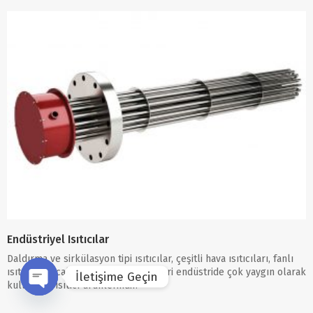
Endüstriyel Isıtıcılar
Daldırma ve sirkülasyon tipi ısıtıcılar, çeşitli hava ısıtıcıları, fanlı
ısıtıcılar, sıcak su ve buhar üreticileri endüstride çok yaygın olarak
İletişime Geçin
kullanılan ısıtıcı ürünlerindir.
Open