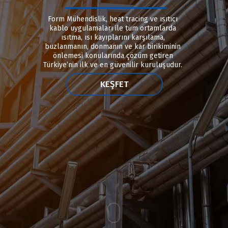
Form Mühendislik, heat tracing ve ısıtıcı
kablo uygulamaları ile tüm ortamlarda
ısıtma, ısı kayıplarını karşılama,
buzlanmanın, donmanın ve kar birikiminin
önlemesi konularında çözüm getiren
Türkiye’nin ilk ve en güvenilir kuruluşudur.
KEŞFET